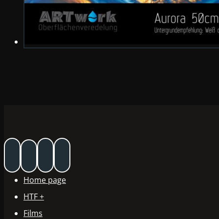
Home page
HTF +
Films