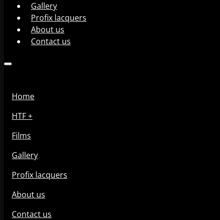
Gallery
Profix lacquers
About us
Contact us
Home
HTF +
Films
Gallery
Profix lacquers
About us
Contact us